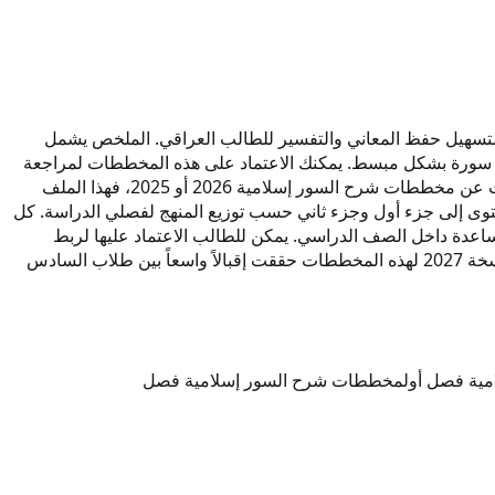
ة لتسهيل حفظ المعاني والتفسير للطالب العراقي. الملخص يشمل
لمفاهيم والأحكام المستخلصة من كل سورة بشكل مبسط. يمكنك الاعتماد على هذه المخططات لمراجعة
سريعة قبل الامتحانات النهائية. النسخة الحديثة من مخططات شرح السور إسلامية 2027 مطابقة لمنهاج وزارة التربية العراقية. إذا كنت تبحث عن مخططات شرح السور إسلامية 2026 أو 2025، فهذا الملف
زم دراسية مركزة. تم تقسيم المحتوى إلى جزء أول وجزء ثاني حسب توزيع المنهج لفصلي الدراسة. كل
اعدة داخل الصف الدراسي. يمكن للطالب الاعتماد عليها لربط
الآيات بالقيم الإسلامية والتربوية المستهدفة. المخططات تحتوي على جداول تلخص أسباب النزول والدروس المستفادة من كل آية رئيسية. نسخة 2027 لهذه المخططات حققت إقبالاً واسعاً بين طلاب السادس
ية فصل أول
مخططات شرح السور إسلامية فصل