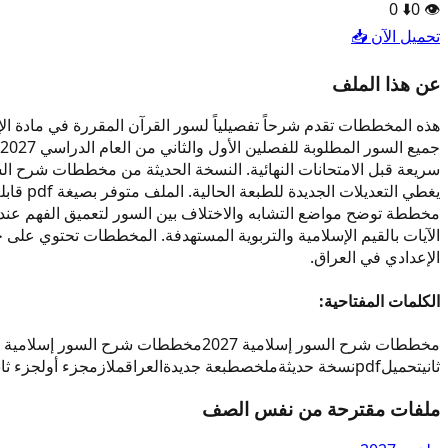
0
⬇️
0
👁️
تحميل الآن 📥
عن هذا الملف
هذه المخططات تقدم شرحاً تفصيلياً لسور القرآن المقررة في مادة ا
يغطي ا
مخططة توضح مواضع التشابه والاختلاف بين السور لتعميق الفهم عند
الإعدادي في العراق.
الكلمات المفتاحية:
مخططات شرح السور إسلامية 2027
مخططات شرح السور إسلامية 2026
ثاني
تحميل
pdf
نسخة حديثة
ملخص
طبعة جديدة
العراق
ملازم
جزء أول
جزء ثان
ملفات مقترحة من نفس الصف