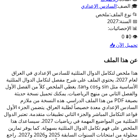
🎓 الصف:
السادس الإعدادي
📂 نوع الملف:
ملخص
📅 السنة:
2027
📊 الإحصائيات:
0
⬇️
0
👁️
تحميل الآن 📥
عن هذا الملف
هذا ملخص لتكامل الدوال المثلثية للسادس الإعدادي في العراق
لعام 2027. يحتوي الملف على شرح مفصل لتكامل الدوال المثلثية
الأساسية مثل sin وcos وtan. يغطي الملخص كلاً من الفصل الأول
والفصل الثاني من منهج الرياضيات. يمكنك تحميل نسخة حديثة
بصيغة PDF من هذا الملف الدراسي. هذه النسخة من ملازم
السادس الإعدادي معدة خصيصاً لطلبة العراق. يتضمن الجزء الأول
قواعد التكامل المباشر والجزء الثاني تطبيقات متقدمة. تعتبر الدوال
المثلثية من المواضيع المهمة في رياضيات 2027. سيساعدك هذا
الملخص على فهم تكامل الدوال المثلثية بسهولة. كما يوفر تمارين
محلولة من امتحانات السنوات السابقة 2025 و2026 و2027. راجع