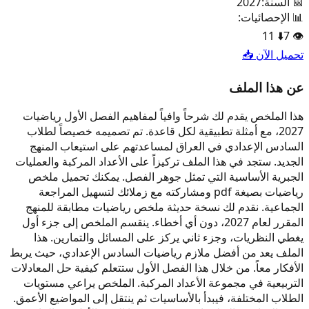
📅 السنة:
2027
📊 الإحصائيات:
11
⬇️
7
👁️
تحميل الآن 📥
عن هذا الملف
هذا الملخص يقدم لك شرحاً وافياً لمفاهيم الفصل الأول رياضيات
2027، مع أمثلة تطبيقية لكل قاعدة. تم تصميمه خصيصاً لطلاب
السادس الإعدادي في العراق لمساعدتهم على استيعاب المنهج
الجديد. ستجد في هذا الملف تركيزاً على الأعداد المركبة والعمليات
الجبرية الأساسية التي تمثل جوهر الفصل. يمكنك تحميل ملخص
رياضيات بصيغة pdf ومشاركته مع زملائك لتسهيل المراجعة
الجماعية. نقدم لك نسخة حديثة ملخص رياضيات مطابقة للمنهج
المقرر لعام 2027، دون أي أخطاء. ينقسم الملخص إلى جزء أول
يغطي النظريات، وجزء ثاني يركز على المسائل والتمارين. هذا
الملف يعد من أفضل ملازم رياضيات السادس الإعدادي، حيث يربط
الأفكار معاً. من خلال هذا الفصل الأول ستتعلم كيفية حل المعادلات
التربيعية في مجموعة الأعداد المركبة. الملخص يراعي مستويات
الطلاب المختلفة، فيبدأ بالأساسيات ثم ينتقل إلى المواضيع الأعمق.