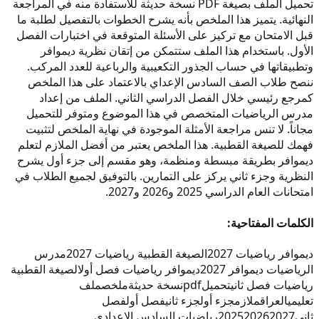
تحميل الملف بصيغة PDF نسخة حديثة للاستفادة منه في المراجعة
النهائية. يتميز هذا الملخص بأنه يشرح الخطوات بالتفصيل لطلبة ما
قبل الامتحان مع تركيز على الأسئلة المتوقعة في اختبارات الفصل
الأول. باستخدام هذا الملف ستتمكن من إتقان نظرية ديموافر
وتطبيقاتها في حساب الجذور التكعيبية والرباعية للعدد المركب.
ننصح طلاب الصف السادس الإعداي بالاعتماد على هذا الملخص
كمرجع رئيسي خلال الفصل الدراسي الثاني. الملف من إعداد
مدرس الرياضيات المتخصص في هذا الموضوع ومتوفر للتحميل
مجاناً. لا تنس مراجعة الأمثلة الموجودة في نهاية الملخص لتثبيت
فهمك للصيغة القطبية. هذا الملخص يعتبر من أفضل الملازم لتعلم
ديموافر بطريقة مبسطة ومنظمة، وهو مقسم إلى جزء أول يشرح
النظرية وجزء ثاني يركز على التمارين. بالتوفيق لجميع الطلاب في
امتحانات العام الدراسي 2025 و2026 و2027.
الكلمات المفتاحية:
ديموافر رياضيات 2027
الصيغة القطبية رياضيات 2027
مدرس
الرياضيات ديموافر 2027
ديموافر رياضيات فصل أول
الصيغة القطبية
رياضيات فصل ثاني
تحميل
pdf
نسخة حديثة
ملخص
ملف
تعليمي
العراق
ملازم
جزء أول
جزء ثاني
فصل أول
فصل
ثاني
2027
2026
2025
رياضيات السادس الإعدادي