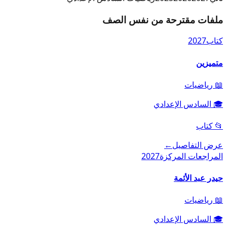
ملفات مقترحة من نفس الصف
كتاب
2027
متميزين
📖
رياضيات
🎓
السادس الإعدادي
📂
كتاب
عرض التفاصيل
←
المراجعات المركزة
2027
حيدر عبد الأئمة
📖
رياضيات
🎓
السادس الإعدادي