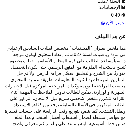
📅 السنة:
2027
📊 الإحصائيات:
0
⬇️
0
👁️
تحميل الآن 📥
عن هذا الملف
هذا ملخص بعنوان "المشتقات" مخصص لطلاب السادس الإعدادي
في مادة رياضيات لسنة 2027. تم إعداد المحتوى ليكون مرجعاً
دراسياً يساعد الطالب على فهم المحاور الأساسية خطوة بخطوة.
يُنصح باستخدام الملزمة مع المنهج الرسمي حتى يكون التحصيل
متوازنًا بين الشرح والتطبيق. يفضّل قراءة الدرس أولاً ثم حل
التمارين المرتبطة به لتثبيت المعلومات بطريقة عملية. المحتوى
مناسب للمراجعة اليومية وكذلك للمراجعة المركزة قبل الاختبارات
الشهرية والوزارية. يمكن للطالب تدوين الملاحظات المهمة أثناء
القراءة لتكوين ملخص شخصي سريع قبل الامتحان. التركيز على
النقاط المتكررة في الأسئلة السابقة يرفع من كفاءة الاستعداد
ويقلل التشتت. كما ينصح بتوزيع وقت الدراسة على جلسات قصيرة
مع فواصل بسيطة لضمان استيعاب أفضل. استخدام هذا الملف
ضمن خطة أسبوعية ثابتة يساعد على بناء تراكم معرفي واضح