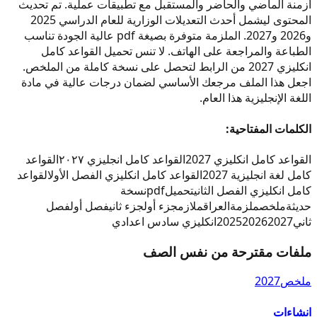
أزمنة الماضي والحاضر والمستقبل مع تطبيقات عملية. تم تحديث
المحتوى ليشمل أحدث التعديلات الوزارية للعام الدراسي 2025
و2026 و2027. الملزمة متوفرة بصيغة pdf عالية الجودة تناسب
الطباعة والمراجعة على الهاتف. لا تنس تحميل القواعد كامل
انكليزي 2027 من الرابط لتحصل على نسخة كاملة من الملخص.
اجعل هذا الملف مرجعك الأساسي لضمان درجات عالية في مادة
اللغة الإنجليزية هذا العام.
الكلمات المفتاحية:
القواعد كامل انكليزي 2027
القواعد كامل انجليزي ٢٠٢٧
القواعد
كامل لغة انجليزية 2027
القواعد كامل انكليزي الفصل الأول
القواعد
كامل انكليزي الفصل الثاني
تحميل
pdf
نسخة
حديثة
ملخص
ملزمة
العراق
ملازم
جزء أول
جزء ثاني
فصل أول
فصل
ثاني
2027
2026
2025
انكليزي سادس اعدادي
ملفات مقترحة من نفس الصف
ملخص
2027
انشاءات