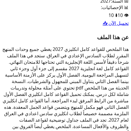
📅 السنة:
2027
📊 الإحصائيات:
10
⬇️
10
👁️
تحميل الآن 📥
عن هذا الملف
هذا الملخص للقواعد كامل انكليزي 2027 يغطي جميع وحدات المنهج
المقرر لطلاب السادس الإعدادي في العراق. ستجد في هذا الملف
شرحاً دقيقاً لأسس اللغة الإنجليزية التي تحتاجها للامتحان النهائي.
القواعد كامل لغة انجليزية 2027 مقسم إلى جزء أول وجزء ثاني
لتسهيل المراجعة اليومية. الفصل الأول يركز على الأزمنة الأساسية
بينما الفصل الثاني يتناول المبني للمجهول والشرطيات. النسخة
الحديثة من هذا الملخص pdf تحتوي على أمثلة محلولة وتدريبات
شاملة لكل درس. يمكنك تحميل القواعد كامل انكليزي الفصل الأول
مباشرة من الرابط المرفق لبدء المراجعة. أما القواعد كامل انكليزي
الفصل الثاني فهو مكمل للمنهج ويتضمن قواعد الجمل المعقدة. هذه
الملزمة مصممة خصيصاً لطلاب انكليزي سادس اعدادي في العراق
لعام 2027. تجد في الملف جداول توضيحية لقواعد الصفات
والظروف والأفعال المساعدة. الملخص يغطي أيضاً الفروق بين