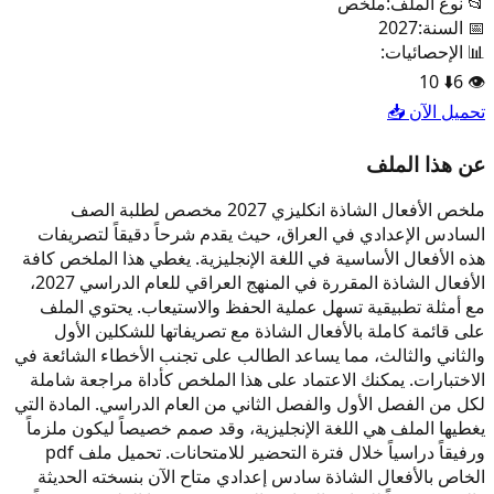
📂 نوع الملف:
ملخص
📅 السنة:
2027
📊 الإحصائيات:
10
⬇️
6
👁️
تحميل الآن 📥
عن هذا الملف
ملخص الأفعال الشاذة انكليزي 2027 مخصص لطلبة الصف
السادس الإعدادي في العراق، حيث يقدم شرحاً دقيقاً لتصريفات
هذه الأفعال الأساسية في اللغة الإنجليزية. يغطي هذا الملخص كافة
الأفعال الشاذة المقررة في المنهج العراقي للعام الدراسي 2027،
مع أمثلة تطبيقية تسهل عملية الحفظ والاستيعاب. يحتوي الملف
على قائمة كاملة بالأفعال الشاذة مع تصريفاتها للشكلين الأول
والثاني والثالث، مما يساعد الطالب على تجنب الأخطاء الشائعة في
الاختبارات. يمكنك الاعتماد على هذا الملخص كأداة مراجعة شاملة
لكل من الفصل الأول والفصل الثاني من العام الدراسي. المادة التي
يغطيها الملف هي اللغة الإنجليزية، وقد صمم خصيصاً ليكون ملزماً
ورفيقاً دراسياً خلال فترة التحضير للامتحانات. تحميل ملف pdf
الخاص بالأفعال الشاذة سادس إعدادي متاح الآن بنسخته الحديثة