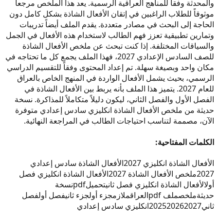
والمحدثة وفقاً للمناهج العراقية الرسمية. يعد هذا الملخص مرجعاً
موثوقاً للطلاب الراغبين في إتقان الأفعال الشاذة بشكل كامل دون
الحاجة إلى البحث في مصادر متعددة. يقدم الملف أيضاً تدريبات
وتمارين تطبيقية تعزز فهم الطالب لاستخدام هذه الأفعال في الجمل
والسياقات المختلفة. إذا كنت تبحث عن ملخص الأفعال الشاذة
للصف السادس الإعدادي 2027، فهذا الملف يجمع كل ما تحتاجه في
مكان واحد وبصيغة سهلة. تم إعداد المحتوى وفقاً للتقسيم الدراسي
الرسمي، بحيث يشمل الأفعال الواردة في المنهج الخاص بالعراق
للعام 2027. يتميز هذا الملف بأنه يربط بين الأفعال الشاذة في
الفصل الأول والفصل الثاني، ليكون دليلاً متكاملاً للمذاكرة. نسخة
حديثة من ملخص الأفعال الشاذة انكليزي سادس إعدادي متوفرة
الآن، مصممة لتناسب احتياجات الطالب في المراجعة النهائية.
الكلمات المفتاحية:
الأفعال الشاذة انكليزي 2027
الأفعال الشاذة سادس إعدادي
2027
ملخص الأفعال الشاذة 2027
الأفعال الشاذة انكليزي فصل
أول
الأفعال الشاذة انكليزي فصل ثاني
تحميل
pdf
نسخة
حديثة
ملخص
ملف pdf
العراق
ملازم
جزء أول
جزء ثاني
فصل أول
فصل
ثاني
2027
2026
2025
انكليزي سادس إعدادي