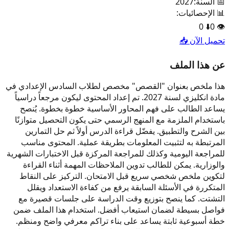
📅 السنة:
2027
📊 الإحصائيات:
0
⬇️
0
👁️
تحميل الآن 📥
عن هذا الملف
هذا ملخص بعنوان "القصص" مخصص لطلاب السادس الإعدادي في
مادة انكليزي لسنة 2027. تم إعداد المحتوى ليكون مرجعاً دراسياً
يساعد الطالب على فهم المحاور الأساسية خطوة بخطوة. يُنصح
باستخدام الملزمة مع المنهج الرسمي حتى يكون التحصيل متوازنًا
بين الشرح والتطبيق. يفضّل قراءة الدرس أولاً ثم حل التمارين
المرتبطة به لتثبيت المعلومات بطريقة عملية. المحتوى مناسب
للمراجعة اليومية وكذلك للمراجعة المركزة قبل الاختبارات الشهرية
والوزارية. يمكن للطالب تدوين الملاحظات المهمة أثناء القراءة
لتكوين ملخص شخصي سريع قبل الامتحان. التركيز على النقاط
المتكررة في الأسئلة السابقة يرفع من كفاءة الاستعداد ويقلل
التشتت. كما ينصح بتوزيع وقت الدراسة على جلسات قصيرة مع
فواصل بسيطة لضمان استيعاب أفضل. استخدام هذا الملف ضمن
خطة أسبوعية ثابتة يساعد على بناء تراكم معرفي واضح ومنظم.