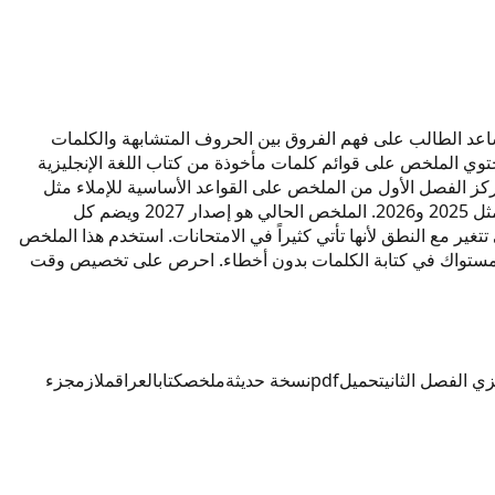
ا الملخص يساعد الطالب على فهم الفروق بين الحروف المتشابهة والكلمات
يكون مرجعاً دقيقاً للدراسة والمراجعة السريعة. يحتوي الملخص على قوائم كلمات مأخوذة من كتاب اللغة الإنجليزية
اتفك أو طباعته للاستخدام اليومي. يركز الفصل الأول من الملخص على القواعد الأساسية للإملاء مثل
الحروف الصامتة والمقاطع الصوتية. أما الفصل الثاني فيتناول الكلمات الأكاديمية الطويلة التي تكرر ظهورها في اختبارات السنوات السابقة مثل 2025 و2026. الملخص الحالي هو إصدار 2027 ويضم كل
غير مع النطق لأنها تأتي كثيراً في الامتحانات. استخدم هذا الملخص
سن مستواك في كتابة الكلمات بدون أخطاء. احرص على تخصيص وقت
يزي الفصل الثاني
تحميل
pdf
نسخة حديثة
ملخص
كتاب
العراق
ملازم
جزء