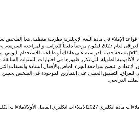
الإعدادي يغطي جميع قواعد الإملاء في مادة اللغة الإنجليزية بطريقة منظمة. هذ
الشائعة الخاطئة في الامتحانات الوزارية. تم إعداد الملف وفق المنهج العراقي لعام 2027 ل
المعتمد وملازم الجزء الأول والجزء الثاني. يمكنك تحميل الملف بصيغة pdf بنسخة حديثة لدراسته على ه
لإعدادي. ننصح بمراجعة الجزء الخاص بالأفعال الشاذة والصفات التي تت
سمي للعراق. التطبيق العملي على التمارين الموجودة في الملخص يح
الملف الدراسي.
لاءات مادة انكليزي 2027
الاملاءات انكليزي الفصل الأول
الاملاءات انكل