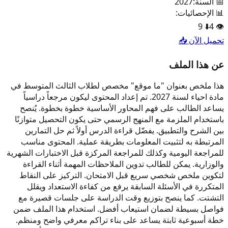
📅 السنة:
2027
📊 الإحصائيات:
9
⬇️
4
👁️
تحميل الآن 📥
عن هذا الملف
هذا ملخص بعنوان "ما موقع" مخصص لطلاب الثالث المتوسط في
مادة احياء لسنة 2027. تم إعداد المحتوى ليكون مرجعاً دراسياً
يساعد الطالب على فهم المحاور الأساسية خطوة بخطوة. يُنصح
باستخدام الملزمة مع المنهج الرسمي حتى يكون التحصيل متوازنًا
بين الشرح والتطبيق. يفضّل قراءة الدرس أولاً ثم حل التمارين
المرتبطة به لتثبيت المعلومات بطريقة عملية. المحتوى مناسب
للمراجعة اليومية وكذلك للمراجعة المركزة قبل الاختبارات الشهرية
والوزارية. يمكن للطالب تدوين الملاحظات المهمة أثناء القراءة
لتكوين ملخص شخصي سريع قبل الامتحان. التركيز على النقاط
المتكررة في الأسئلة السابقة يرفع من كفاءة الاستعداد ويقلل
التشتت. كما ينصح بتوزيع وقت الدراسة على جلسات قصيرة مع
فواصل بسيطة لضمان استيعاب أفضل. استخدام هذا الملف ضمن
خطة أسبوعية ثابتة يساعد على بناء تراكم معرفي واضح ومنظم.