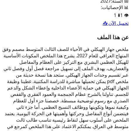
📅 السنة:
2027
📊 الإحصائيات:
1
⬇️
1
👁️
تحميل الآن 📥
عن هذا الملف
ملخص جهاز الهيكلي في الأحياء للصف الثالث المتوسط مصمم وفق
المنهاج العراقي للعام 2027. يشرح هذا الملخص المكونات الأساسية
للهيكل العظمي البشري مع التركيز على العظام والمفاصل
والغضاريف. يهدف الملف إلى تسهيل مراجعة فصل أول وفصل ثاني
عبر تقسيم وحدات الجهاز الهيكلي. ستجد هنا نسخة حديثة من
ملخص pdf يمكن تحميلها مباشرة للدراسة المكتبية. غطينا وظيفة
الجهاز الهيكلي في حماية الأعضاء الداخلية وإعطاء الشكل والدعم
للجسم. تناولنا بالشرح عظام الجمجمة والعمود الفقري والقفص
الصدري مع رسوم توضيحية مبسطة. خصصنا جزء أول للعظام
وكيفية نموها وتكوينها ووظائف النسيج العظمي. أما جزء ثاني
فيتضمن أنواع المفاصل وحركتها وأهميتها في الحركة اليومية. يعتمد
الملخص على أسلوب سهل لنقاط رئيسية تناسب طالب ثالث
متوسط في العراق. يمكنكم الاعتماد على هذا الملخص كمرجع في