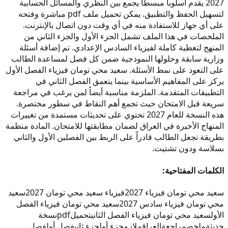
2027 يقدم أسلوباً مبسطاً يجمع بين النظري والمسائل الحسابية
لتسهيل الحفظ والتطبيق. يمكن تحميل ملف pdf مباشرة وفتحه
على أي جهاز للاستفادة منه في أي وقت دون اتصال بالإنترنت.
الملخصات في هذا الملف تشمل الجزء الأول والجزء الثاني من
المنهج لتغطية كاملة لفيزياء السادس الإعدادي. تم إضافة أسئلة
وزارية سابقة وحلولها النموذجية ضمن كل فصل لمساعدة الطالب
على التعود على نمط الأسئلة. سعيد محي تومان فيزياء الفصل الأول
يركز على المفاهيم الأساسية بينما يتعمق الفصل الثاني في
التطبيقات المتقدمة. الملزمة مناسبة أيضاً لمن يرغب في مراجعة
سريعة قبل الامتحان حيث تجمع أهم النقاط في سطور مختصرة.
هذه النسخة للعام 2027 تحتوي على تحديثات مستمدة من تغييرات
المنهاج الأخيرة في العراق لضمان مطابقتها للامتحان. المادة منظمة
بطريقة تجعل الطالب قادراً على الربط بين الفصلين الأول والثاني
بسلاسة ودون تشتيت.
الكلمات المفتاحية:
سعيد محي تومان فيزياء 2027
فيزياء سعيد محي تومان 2027
سعيد
محي تومان فيزياء سادس 2027
سعيد محي تومان فيزياء الفصل
الأول
سعيد محي تومان فيزياء الفصل الثاني
تحميل
pdf
نسخة
حديثة
ملخص
مراجعة
العراق
ملازم
جزء أول
جزء ثاني
فصل أول
فصل