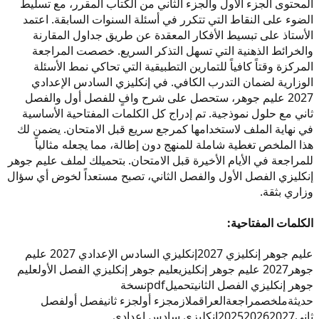
المحتوى الجزء الأول والجزء الثاني من الكتاب المقرر، مع تسليط
الضوء على النقاط التي تتكرر في أسئلة السنوات السابقة. اعتمد
الأستاذ على تبسيط الأفكار المعقدة عن طريق جداول المقارنة
والخرائط الذهنية التي تسهل التذكر السريع. خصصت المراجعة
المركزة وقتاً كافياً للتمارين التطبيقية التي تحاكي نمط الأسئلة
الوزارية لضمان التدرب الكافي. في إنكليزي السادس الإعدادي
2027 عليم جوهر، ستحصل على شرح وافٍ للفصل أول والفصل
ثاني مع حلول نموذجية. تم إدراج كل الكلمات المفتاحية الأساسية
في نهاية الملف لاستخدامها كمرجع سريع قبل الامتحان. يضمن لك
هذا الملخص تغطية شاملة للمنهج دون إطالة، مما يجعله مثالياً
للمراجعة في الأيام الأخيرة قبل الامتحان. بتحميلك لملف عليم جوهر
إنكليزي الفصل الأول والفصل الثاني، تصبح مستعداً لخوض أي سؤال
وزاري بثقة.
الكلمات المفتاحية:
عليم جوهر إنكليزي 2027
إنكليزي السادس الإعدادي 2027 عليم
جوهر
2027 عليم جوهر إنكليزي
عليم جوهر إنكليزي الفصل الأول
عليم
جوهر إنكليزي الفصل الثاني
تحميل
pdf
نسخة
حديثة
ملخص
مراجعة
العراق
ملازم
جزء أول
جزء ثاني
فصل أول
فصل
ثاني
2027
2026
2025
إنكليزي سادس إعدادي