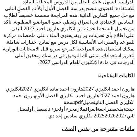
الدراسية ليسهل عليك التنقل بين الدروس المختلفة للمادة.
للاستفادة القصوى، ننصح بدراسة الفصل الأول أولاً ثم الفصل الثاني
مع حل جميع التمارين الذاتية. هذه المراجعة مصممة خصيصاً لطلاب
السادس الإعدادي في العراق وتغطي جميع المواضيع المطلوبة. تأكد
من تحميل النسخة الحديثة من انكليزي هارون احمد 2027 لتبقى
على اطلاع بأي تحديثات وزارية. يحتوي الملف على ملخصات مركزة
للقواعد والمفردات الأساسية لكل درس مع نماذج اختبارات شاملة.
يمكنك استعمال هذه المراجعة كمرجع سريع قبل الامتحانات الوزارية
لتعزيز استعدادك. نتمنى لك التوفيق في دراستك وتحقيق أعلى
الدرجات في مادة الإنكليزي للعام الدراسي 2027.
الكلمات المفتاحية:
هارون احمد انكليزي 2027
هارون احمد مادة انكليزي 2027
انكليزي
هارون احمد 2027
هارون احمد انكليزي الفصل الأول
هارون احمد
انكليزي الفصل الثاني
تحميل
pdf
نسخة
حديثة
ملخص
مراجعة
العراق
ملازم
جزء أول
جزء ثاني
فصل أول
فصل
ثاني
2027
2026
2025
انكليزي سادس إعدادي
ملفات مقترحة من نفس الصف