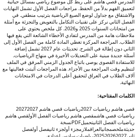
المدرس قصي هاشم على ربط كل موضوع رياضي بمسائل حياتية
لتعميق الفهم بدلاً من الحفظ. مراجعات الفصل الأول تشمل النهايات
والاشتقاق مع جداول لوضع الصيغ الرياضية بترتيب منطقي. في
الفصل الثاني نركز على تقنيات التكامل بالتعويض والتجزئة مع أمثلة
من امتحانات السنوات 2025 و2026. كل ملخص يحتوي على
ملاحظات هامة من المدرس لتفادي الأخطاء الشائعة التي يقع فيها
الطلاب. المراجعة المركزة تغطي المادة كاملة من الفصل الأول إلى
الثاني دون إطالة في الشرح. تحديثات عام 2027 تشمل إضافة
أسئلة جديدة مبنية على التعديلات الأخيرة في منهاج الرياضيات.
للاستفادة القصوى يوصى باتباع الجدول الزمني المرفق في الملف
لتنظيم وقت المراجعة بين الأجزاء. هذه المراجعات أثبتت فعاليتها مع
آلاف الطلاب في العراق لتحقيق أعلى الدرجات في الامتحانات
النهائية.
الكلمات المفتاحية:
قصي هاشم رياضيات 2027
رياضيات قصي هاشم 2027
2027
رياضيات قصي هاشم
قصي هاشم رياضيات الفصل الأول
قصي هاشم
رياضيات الفصل الثاني
تحميل
PDF
نسخة
حديثة
ملخص
مجاني
العراق
ملازم
جزء أول
جزء ثاني
فصل أول
فصل
ثاني
2027
2026
2025
رياضيات سادس إعدادي