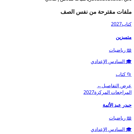
ملفات مقترحة من نفس الصف
كتاب
2027
متميزين
📖
رياضيات
🎓
السادس الإعدادي
📂
كتاب
عرض التفاصيل
←
المراجعات المركزة
2027
حيدر عبد الأئمة
📖
رياضيات
🎓
السادس الإعدادي