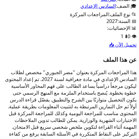
🎓 الصف:
السادس الإعدادي
📂 نوع الملف:
المراجعات المركزة
📅 السنة:
2027
📊 الإحصائيات:
1
⬇️
0
👁️
تحميل الآن 📥
عن هذا الملف
هذا المراجعات المركزة بعنوان "مضر الجبوري" مخصص لطلاب
السادس الإعدادي في مادة جغرافية لسنة 2027. تم إعداد المحتوى
ليكون مرجعاً دراسياً يساعد الطالب على فهم المحاور الأساسية
خطوة بخطوة. يُنصح باستخدام الملزمة مع المنهج الرسمي حتى
يكون التحصيل متوازنًا بين الشرح والتطبيق. يفضّل قراءة الدرس
أولاً ثم حل التمارين المرتبطة به لتثبيت المعلومات بطريقة عملية.
المحتوى مناسب للمراجعة اليومية وكذلك للمراجعة المركزة قبل
الاختبارات الشهرية والوزارية. يمكن للطالب تدوين الملاحظات
المهمة أثناء القراءة لتكوين ملخص شخصي سريع قبل الامتحان.
التركيز على النقاط المتكررة في الأسئلة السابقة يرفع من كفاءة