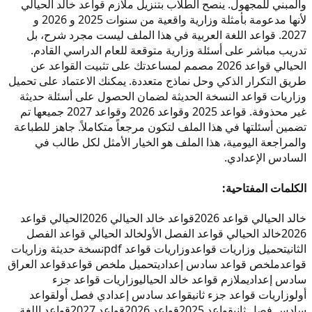
والمبني للمجهول. ينصح الطلاب بتنزيل ملازم قواعد خالد الحيالي
لأنها مدعومة بأمثلة وزارية واقعية من سنوات 2025 و 2026 و
2027. قواعد اللغة العربية في هذا الملف ليست مجرد شرح، بل
تدريب مباشر على أسئلة وزارية متوقعة للعام الدراسي القادم.
الحيالي قواعد 2026 مصمم لمساعدتك على تثبيت القواعد عن
طريق التكرار الذكي وحل نماذج متعددة. يمكنك الاعتماد على تحميل
وزاريات قواعد النسخة الحديثة لضمان الحصول على أسئلة حديثة
غير محذوفة. قواعد 2025 وقواعد 2026 وقواعد 2027 جميعها تم
تضمين أسئلتها في هذا الملف لتكون مرجعاً متكاملاً. جاهز للطباعة
والمراجعة اليومية، هذا الملف هو الخيار الأمثل لكل طالب في
السادس الإعدادي.
الكلمات المفتاحية:
خالد الحيالي قواعد 2026
قواعد خالد الحيالي 2026
الحيالي قواعد
2026
خالد الحيالي قواعد الفصل الأول
خالد الحيالي قواعد الفصل
الثاني
تحميل وزاريات قواعد
وزاريات قواعد pdf
نسخة حديثة وزاريات
قواعد
ملخص قواعد سادس إعدادي
تحميل ملخص قواعد
قواعد العراق
سادس إعدادي
ملازم قواعد خالد الحيالي
وزاريات قواعد جزء
أول
وزاريات قواعد جزء ثاني
قواعد سادس إعدادي فصل أول
قواعد
سادس فصل ثاني
قواعد 2025
قواعد 2026
قواعد 2027
قواعد اللغة