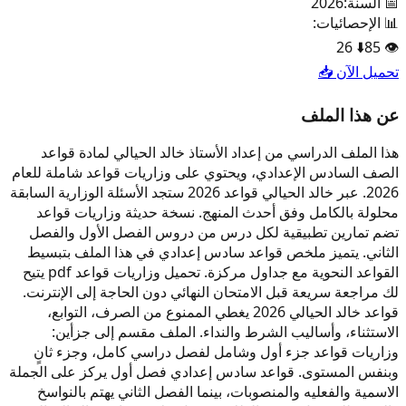
📅 السنة:
2026
📊 الإحصائيات:
26
⬇️
85
👁️
تحميل الآن 📥
عن هذا الملف
هذا الملف الدراسي من إعداد الأستاذ خالد الحيالي لمادة قواعد
الصف السادس الإعدادي، ويحتوي على وزاريات قواعد شاملة للعام
2026. عبر خالد الحيالي قواعد 2026 ستجد الأسئلة الوزارية السابقة
محلولة بالكامل وفق أحدث المنهج. نسخة حديثة وزاريات قواعد
تضم تمارين تطبيقية لكل درس من دروس الفصل الأول والفصل
الثاني. يتميز ملخص قواعد سادس إعدادي في هذا الملف بتبسيط
القواعد النحوية مع جداول مركزة. تحميل وزاريات قواعد pdf يتيح
لك مراجعة سريعة قبل الامتحان النهائي دون الحاجة إلى الإنترنت.
قواعد خالد الحيالي 2026 يغطي الممنوع من الصرف، التوابع،
الاستثناء، وأساليب الشرط والنداء. الملف مقسم إلى جزأين:
وزاريات قواعد جزء أول وشامل لفصل دراسي كامل، وجزء ثانٍ
وبنفس المستوى. قواعد سادس إعدادي فصل أول يركز على الجملة
الاسمية والفعليه والمنصوبات، بينما الفصل الثاني يهتم بالنواسخ