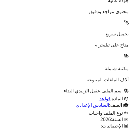
جودة عالية
محتوى مراجع ودقيق
🚀
تحميل سريع
متاح على تيليجرام
📚
مكتبة شاملة
آلاف الملفات المتنوعة
📚 اسم الملف:
عقيل الزبيدي النداء
📖 المادة:
قواعد
🎓 الصف:
السادس الإعدادي
📂 نوع الملف:
واجبات
📅 السنة:
2026
📊 الإحصائيات: