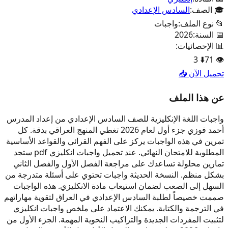
🎓 الصف:
السادس الإعدادي
📂 نوع الملف:
واجبات
📅 السنة:
2026
📊 الإحصائيات:
3
⬇️
71
👁️
تحميل الآن 📥
عن هذا الملف
واجبات اللغة الإنكليزية للصف السادس الإعدادي من إعداد المدرس
أحمد فوزي جزء أول لعام 2026 تغطي المنهج العراقي بدقة. كل
تمرين في هذه الواجبات يركز على الفهم القرائي والقواعد الأساسية
المطلوبة للامتحان النهائي. عند تحميل واجبات انكليزي pdf ستجد
تمارين محلولة تساعدك على مراجعة الفصل الأول والفصل الثاني
بشكل منظم. النسخة الحديثة واجبات تحتوي على أسئلة متدرجة من
السهل إلى الصعب لضمان استيعاب مادة الانكليزي. هذه الواجبات
صممت خصيصاً لطلبة السادس الإعدادي في العراق لتقوية مهاراتهم
في الترجمة والكتابة. يمكنك الاعتماد على ملخص واجبات انكليزي
لتثبيت المفردات الجديدة والتراكيب النحوية المهمة. الجزء الأول من