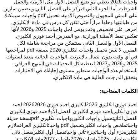
واجبات 2026 يغطي مواضيع الفصل الأول مثل الأزمنة والجمل
الشرطية. أما الجزء الثاني فيركز على الفصل الثاني ويتضمن تمارين
على المبني للمجهول والنصوص الأدبية. تحميل pdf واجبات سيمكنك
من طباعتها وحلها مراراً حتى تتقن كل درس في مادة الانكليزي.
احرص على تخصيص وقت يومي لحل واجبات 2025 و2026 لأنها
تعكس نمط الأسئلة الوزارية. مع المدرس أحمد فوزي انكليزي
الفصل الأول والفصل الثاني ستتمكن من مراجعة شاملة لكل
المقرر. لا تنسَ تحميل واجبات انكليزي 2026 بصيغة pdf لمراجعتها
في أي وقت بدون اتصال بالإنترنت. الواجبات الحالية معدة لسنوات
2025 و2026 و2027 لتغطية كل التحديثات في المنهج العراقي.
باستخدام هذه الواجبات ستطور مستوى إجاباتك في الاختبارات
وتحقق الدرجات العالية في مادة الانكليزي.
الكلمات المفتاحية:
احمد فوزي انكليزي 2026
انكليزي احمد فوزي 2026
2026 احمد
فوزي انكليزي
احمد فوزي انكليزي الفصل الأول
احمد فوزي انكليزي
الفصل الثاني
تحميل واجبات انكليزي
واجبات انكليزي pdf
نسخة حديثة
واجبات
ملخص واجبات انكليزي
تحميل pdf واجبات
انكليزي العراق
ملازم
انكليزي
جزء أول واجبات
جزء ثاني واجبات
فصل أول انكليزي
فصل ثاني
انكليزي
واجبات 2025
واجبات 2026
واجبات 2027
مادة الانكليزي