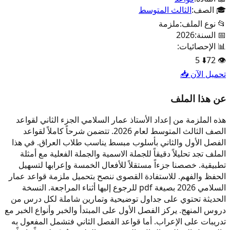
🎓 الصف:
الثالث المتوسط
📂 نوع الملف:
ملزمة
📅 السنة:
2026
📊 الإحصائيات:
5
⬇️
72
👁️
تحميل الآن 📥
عن هذا الملف
هذه الملزمة من إعداد الأستاذ عمار السلامي الجزء الثاني لقواعد
الصف الثالث المتوسط لعام 2026. تتضمن شرحاً كاملاً لقواعد
الفصل الأول والثاني بأسلوب مبسط يناسب طلاب العراق. في هذا
الملف تجد تحليلاً دقيقاً للجملة الاسمية والجملة الفعلية مع أمثلة
تطبيقية. خصصنا جزءاً مستقلاً للأفعال الخمسة وإعرابها لتسهيل
الحفظ والفهم. للاستفادة القصوى ننصح بتحميل ملزمة قواعد عمار
السلامي 2026 بصيغة pdf للرجوع إليها أثناء المراجعة. النسخة
الحديثة تحتوي على جداول توضيحية وتمارين شاملة لكل درس من
دروس المنهج. يركز الفصل الأول على المبتدأ والخبر وأنواع الخبر مع
تدريبات على الإعراب. أما قواعد الفصل الثاني فتشمل المفعول به