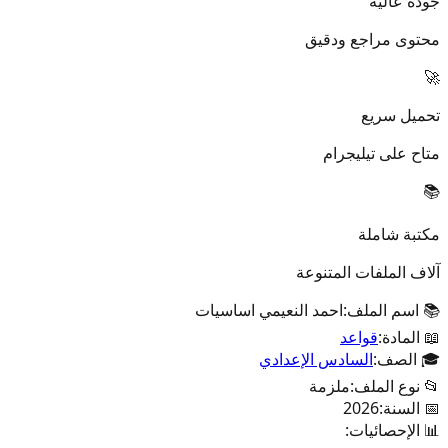
جودة عالية
محتوى مراجع ودقيق
🚀
تحميل سريع
متاح على تيليجرام
📚
مكتبة شاملة
آلاف الملفات المتنوعة
📚 اسم الملف:
احمد النعيمي اساسيات
📖 المادة:
قواعد
🎓 الصف:
السادس الإعدادي
📂 نوع الملف:
ملزمة
📅 السنة:
2026
📊 الإحصائيات: