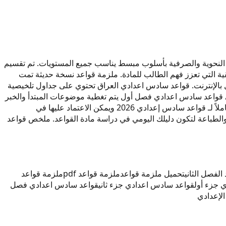
اً. تتضمن شرحاً مفصلاً للقواعد النحوية والصرفية بأسلوب مبسط يناسب جميع المستويات. تم تقسيم
ي حسب المنهج الرسمي. احمد النعيمي قواعد 2026 يركز على التمارين التطبيقية التي تعزز فهم الطالب للمادة. ملزمة قواعد نسخة حديثة تمت
صيغة PDF للاستفادة منها في أي وقت دون الحاجة لاتصال بالإنترنت. قواعد سادس اعدادي العراق تحتوي على جداول تلخيصية
لى الاستعداد الجيد للامتحانات النهائية. في قواعد سادس اعدادي فصل أول يتم تغطية موضوعات المبتدأ والخبر
والنواسخ وغيرها. أما قواعد سادس اعدادي فصل الثاني فيشمل الأساليب النحوية والإنشائية والتطبيقات البلاغية. هذه الملزمة تعد مرجعاً متكاملاً لـ قواعد سادس إعدادي 2026 ويمكن الاعتماد عليها في
 الأول والفصل الثاني يقدمان شروحات بالفيديو مرفقة داخل الملزمة. ملزمة قواعد pdf سهلة التنزيل والطباعة لتكون دليلك اليومي في دراسة مادة القواعد. ملخص قواعد
الفصل الثاني
تحميل ملزمة قواعد
ملزمة قواعد pdf
ملزمة قواعد
 جزء أول
قواعد سادس اعدادي جزء ثاني
قواعد سادس اعدادي فصل
لإعدادي