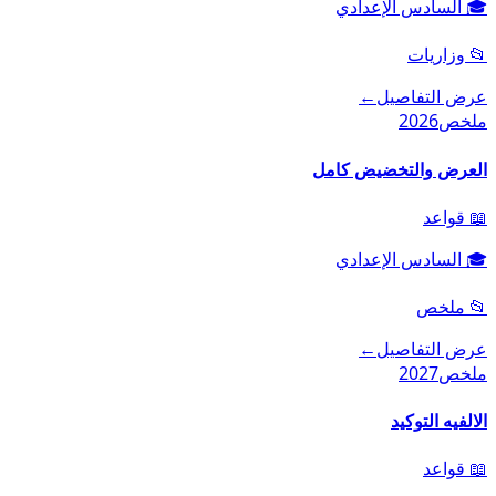
🎓
السادس الإعدادي
📂
وزاريات
عرض التفاصيل
←
ملخص
2026
العرض والتخضيض كامل
📖
قواعد
🎓
السادس الإعدادي
📂
ملخص
عرض التفاصيل
←
ملخص
2027
الالفيه التوكيد
📖
قواعد