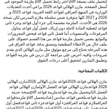
لتحميل ملف بصيغة pdf اختر رابط تحميل pdf ملزمة الموجود في
أسفل الصفحة. مازن الهلالي قواعد 2026 يراعي أحدث التعديلات
الوزارية في المنهج العراقي لقواعد اللغة العربية. قواعد 2025 و
2026 و 2027 كلها متوفرة ضمن سلسلة ملازم المدرس لكن نسخة
2026 هي الأحدث. الملزمة مقسمة إلى جزء أول قواعد وجزء ثاني
قواعد لتغطية المادة كاملة دون إرباك. فصل أول قواعد يتناول
المرفوعات والمنصوبات أما فصل ثاني قواعد فيخص المجرورات
والتوابع. يضمن تحميل ملزمة قواعد من هذا القسم حصولك على
ملف خالِ من الأخطاء المطبعية ومنسق بدقة. قواعد العراق في
هذه المرحلة تحتاج إلى مرجع موثوق مثل مازن الهلالي الذي يقدم
شروحات وافية. احرص على مراجعة كل درس في ملزمة القواعد
وتطبيق التمارين لتحقيق أعلى درجات التفوق.
الكلمات المفتاحية:
مازن الهلالي قواعد 2026
قواعد مازن الهلالي 2026
مازن الهلالي
2026 قواعد
مازن الهلالي قواعد الفصل الأول
مازن الهلالي قواعد
الفصل الثاني
تحميل ملزمة قواعد
ملزمة قواعد pdf
نسخة حديثة
ملزمة قواعد
ملخص قواعد سادس إعدادي
تحميل pdf ملزمة
قواعد
العراق
ملازم قواعد العراق
جزء أول قواعد
جزء ثاني قواعد
فصل أول
قواعد
فصل ثاني قواعد
قواعد 2025
قواعد 2026
قواعد 2027
قواعد