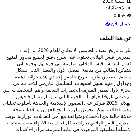
📅 السنة:
2026
📊 الإحصائيات:
0
⬇️
65
👁️
تحميل الآن 📥
عن هذا الملف
ملزمة تاريخ الصف الخامس الإعدادي للعام 2026 من إعداد
المدرس قيس الهلالي تحتوي على شرح دقيق لجميع محاور المنهج.
قسم المدرس قيس الهلالي الملزمة إلى جزء أول وجزء ثاني
ليتمكن الطالب من متابعة الفصل الأول والفصل الثاني بشكل
منفصل. تتضمن ملزمة تاريخ خامس إعدادي هذه خرائط ذهنية
وجداول زمنية تسهل استيعاب التسلسل التاريخي للأحداث. في
الجزء الأول تغطي الملزمة الحضارات القديمة وأهم الشخصيات التي
أثرت في تاريخ العراق. أما الجزء الثاني من ملزمة تاريخ قيس
الهلالي 2026 فيركز على العصور الإسلامية والحديثة بأسلوب تحليلي
مفيد للطالب. يمكن تحميل ملزمة تاريخ pdf من موقعنا بنسخة
حديثة خالية من الأخطاء ومتوافقة مع آخر التعديلات الوزارية. يوصي
المدرس قيس الهلالي بمراجعة كل فصل بعد الانتهاء منه باستخدام
الأسئلة التطبيقية الموجودة في نهاية الملزمة. تم إدراج كلمات