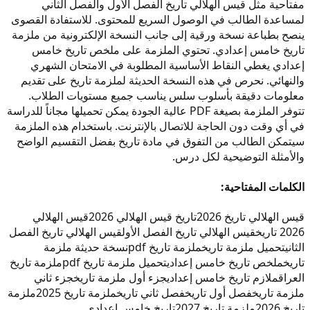
مفتاحية مثل قيس الهلالي تاريخ الفصل الأول والفصل الثاني
لمساعدة الطالب في الوصول السريع للمحتوى. للاستفادة القصوى
ينصح بطباعة نسخة ورقية إلى جانب النسخة الإلكترونية من ملزمة
تاريخ خامس إعدادي. تحتوي الملزمة على ملخص تاريخ خامس
إعدادي يغطي النقاط الأساسية المطلوبة في الامتحان الشهري
والنهائي. نحرص في هذه النسخة الحديثة لملزمة تاريخ على تقديم
معلومات دقيقة بأسلوب سلس يناسب جميع مستويات الطلاب.
تتوفر الملزمة بصيغة PDF عالية الجودة يمكن تحميلها مجاناً للدراسة
في أي وقت دون الحاجة للاتصال بالإنترنت. باستخدام هذه الملزمة
سيتمكن الطالب من التفوق في مادة تاريخ بفضل التقسيم الواضح
والأمثلة التوضيحية لكل درس.
الكلمات المفتاحية:
قيس الهلالي تاريخ 2026
تاريخ قيس الهلالي 2026
قيس الهلالي
2026 تاريخ
قيس الهلالي تاريخ الفصل الأول
قيس الهلالي تاريخ الفصل
الثاني
تحميل ملزمة تاريخ
ملزمة تاريخ pdf
نسخة حديثة ملزمة
تاريخ
ملخص تاريخ خامس إعدادي
تحميل ملزمة تاريخ pdf
ملزمة تاريخ
العراق
ملازم تاريخ خامس إعدادي
جزء أول ملزمة تاريخ
جزء ثاني
ملزمة تاريخ
فصل أول تاريخ
فصل ثاني تاريخ
ملزمة تاريخ 2025
ملزمة
تاريخ 2026
ملزمة تاريخ 2027
تاريخ خامس إعدادي