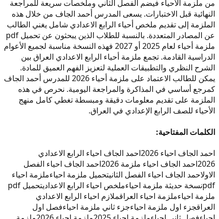
من ملزمة الأحياء فيضم الفصل الثاني وملخصات سريعة للمراجعة
النهائية قبل الاختبارات. يسعى المدرس أحمد الجاف من خلال هذه
الملزمة إلى تقديم ملخص أحياء الرابع الاعدادي شامل يغني الطالب
عن المصادر المتعددة. بالنسبة للطلاب الذين يبحثون عن تحميل pdf
ملزمة أحياء لعام 2025 أو 2027 فهذه النسخة مناسبة لجميع الأعوام
الدراسية القادمة. تجمع ملزمة أحياء الرابع الاعدادي العراق بين
الشرح النظري والتطبيقات العملية لتعزيز الفهم العميق للمادة.
يمكن للطالب الاعتماد على ملزمة أحياء 2026 للمدرس أحمد الجاف
كمرجع أساسي في المذاكرة والمراجعة اليومية. نحرص في هذه
الملزمة على تقديم معلومات دقيقة ومبسطة تغطي كامل منهج
الأحياء للصف الرابع الإعدادي في العراق.
الكلمات المفتاحية:
احمد الجاف احياء 2026
احمد الجاف احياء الرابع الاعدادي
2026
احمد الجاف احياء ملزمة 2026
احمد الجاف احياء الفصل
الاول
احمد الجاف احياء الفصل الثاني
تحميل ملزمة احياء
ملزمة احياء
pdf
نسخة حديثة ملزمة احياء
ملخص احياء الرابع الاعدادي
تحميل pdf
ملزمة احياء
ملزمة احياء العراق
ملازم احياء الرابع الاعدادي
العراق
جزء اول ملزمة احياء
جزء ثاني ملزمة احياء
فصل اول
احياء
فصل ثاني احياء
ملزمة احياء 2025
ملزمة احياء 2026
ملزمة