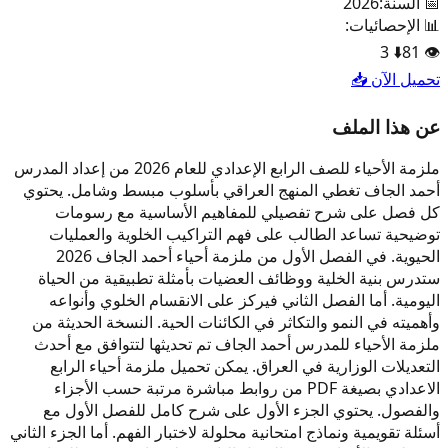
📅 السنة:
2026
📊 الإحصائيات:
3
⬇️
81
👁️
تحميل الآن 📥
عن هذا الملف
ملزمة الأحياء للصف الرابع الإعدادي للعام 2026 من إعداد المدرس
أحمد الجاف تغطي المنهج العراقي بأسلوب مبسط وشامل. يحتوي
كل فصل على شرح تفصيلي للمفاهيم الأساسية مع رسومات
توضيحية تساعد الطالب على فهم التراكيب الخلوية والعمليات
الحيوية. في الفصل الأول من ملزمة أحياء أحمد الجاف 2026
ستدرس بنية الخلية ووظائف العضيات بأمثلة تطبيقية من الحياة
اليومية. أما الفصل الثاني فيركز على الانقسام الخلوي وأنواعه
وأهميته في النمو والتكاثر في الكائنات الحية. النسخة الحديثة من
ملزمة الأحياء للمدرس أحمد الجاف تم تحديثها لتتوافق مع أحدث
التعديلات الوزارية في العراق. يمكن تحميل ملزمة أحياء الرابع
الاعدادي بصيغة PDF من روابط مباشرة مرتبة حسب الأجزاء
والفصول. يحتوي الجزء الأول على شرح كامل للفصل الأول مع
أسئلة تقويمية ونماذج امتحانية محلولة لاختبار الفهم. أما الجزء الثاني