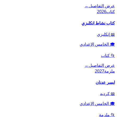
عرض التفاصيل
←
كتاب
2026
كتاب نشاط انكليزي
📖
إنكليزي
🎓
الخامس الإعدادي
📂
كتاب
عرض التفاصيل
←
ملزمة
2027
ايسر عدنان
📖
كرديه
🎓
الخامس الإعدادي
📂
ملزمة