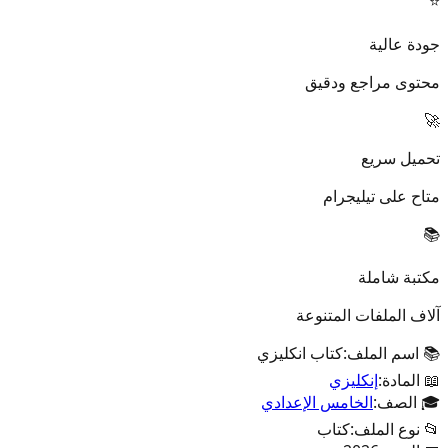
⭐
جودة عالية
محتوى مراجع ودقيق
🚀
تحميل سريع
متاح على تيليجرام
📚
مكتبة شاملة
آلاف الملفات المتنوعة
📚 اسم الملف:
كتاب انكليزي
📖 المادة:
إنكليزي
🎓 الصف:
الخامس الإعدادي
📂 نوع الملف:
كتاب