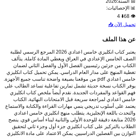
📅 السنة:
2026
📊 الإحصائيات:
4
⬇️
68
👁️
تحميل الآن 📥
عن هذا الملف
يعتبر كتاب انكليزي خامس اعدادي 2026 المرجع الرسمي لطلبة
الصف الخامس الإعدادي في العراق ويغطي المادة كاملة. يتألف
الكتاب من جزئين رئيسيين الفصل الأول والفصل الثاني لضمان
تغطية المنهج على مدار العام الدراسي. يمكن تحميل كتاب انكليزي
خامس اعدادي pdf من موقعنا بصيغة واضحة تناسب جميع الأجهزة.
يوفر الكتاب نسخة حديثة تشمل تمارين تفاعلية تساعد الطالب على
فهم القواعد والمفردات الجديدة. نقدم أيضاً ملخص كتاب انكليزي
خامس اعدادي لمراجعة سريعة قبل الامتحانات النهائية. الكتاب
يعتمد على أسلوب تدريجي ينمي مهارات القراءة والكتابة والاستماع
والتحدث باللغة الإنجليزية. يتطلب منهج انكليزي خامس اعدادي
2026 متابعة دقيقة للوحدة الأولى والثانية لبناء أساس قوي. ينصح
الطلاب بالتركيز على كتاب انكليزي جزء أول وجزء ثاني لتحقيق
التوازن بين الفصلين الدراسيين. يمكن الاعتماد على مادة الانكليزي