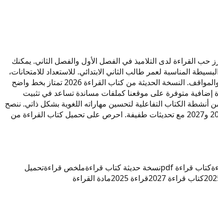
 وقصص قصيرة تعزز حب القراءة لدى التلاميذ في الفصل الأول والفصل الثاني. يمكنك
والجمل البسيطة المناسبة لعمر طالب الثاني الابتدائي. للاستعداد للامتحانات،
يوفر ملخص قراءة مبسط لكل وحدة مع أسئلة تطبيقية مفيدة. مادة القراءة في هذا الكتاب تغطي مهارات النطق السليم والتعبير عن الصور والمواقف. النسخة الحديثة من كتاب القراءة 2026 تمتاز بخط واضح
ءة إضافية متوفرة على موقعنا كملفات مساندة تساعد في تثبيت
ن أنشطة الكتاب التفاعلية لتحسين مهاراته اللغوية بشكل ذاتي. ننصح
بمراجعة دروس الفصل الأول ثم الفصل الثاني بالترتيب لضمان الفهم المتكامل. هذا المرجع المعتمد لسنة 2026 يظل صالحاً أيضاً للعامين 2025 و2027 مع تحديثات طفيفة. احرص على تحميل كتاب القراءة من
ة
كتاب قراءة pdf
نسخة حديثة كتاب قراءة
ملخص قراءة
تحميل
كتاب قراءة 2027
قراءة 2025
مادة القراءة