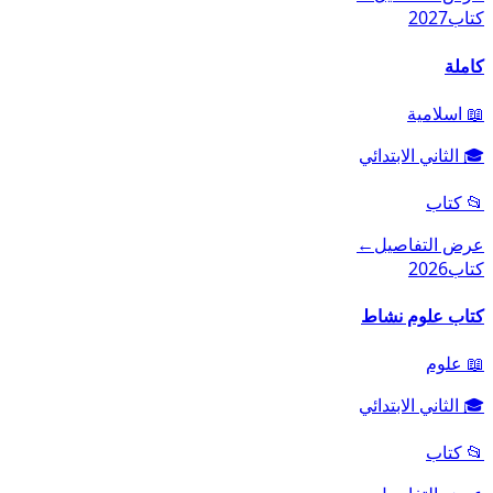
كتاب
2027
كاملة
📖
اسلامية
🎓
الثاني الابتدائي
📂
كتاب
عرض التفاصيل
←
كتاب
2026
كتاب علوم نشاط
📖
علوم
🎓
الثاني الابتدائي
📂
كتاب