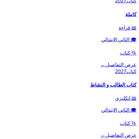
كتاب
2027
كاملة
📖
قراءة
🎓
الثاني الابتدائي
📂
كتاب
عرض التفاصيل
←
كتاب
2027
كتاب الطالب و النشاط
📖
انكليزي
🎓
الثاني الابتدائي
📂
كتاب
عرض التفاصيل
←